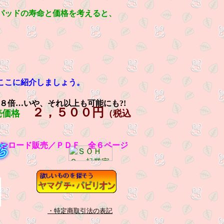
パッドの寿命と価格を考えると、
ここに紹介しましょう。
８倍…いや、それ以上も可能にも?!
２，５００円
売価格
（税込
）
ンロード販売／ＰＤＦ 全６ページ
・特定商取引法の表記