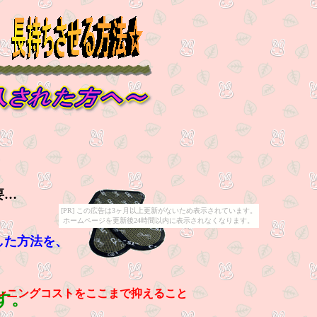
要…
[PR] この広告は3ヶ月以上更新がないため表示されています。
ホームページを更新後24時間以内に表示されなくなります。
した方法を、
ンニングコストをここまで抑えること
す。